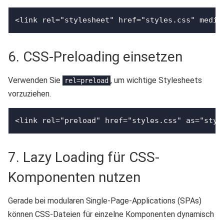
<link rel="stylesheet" href="styles.css" media
6. CSS-Preloading einsetzen
Verwenden Sie
, um wichtige Stylesheets
rel=preload
vorzuziehen.
<link rel="preload" href="styles.css" as="styl
7. Lazy Loading für CSS-
Komponenten nutzen
Gerade bei modularen Single-Page-Applications (SPAs)
können CSS-Dateien für einzelne Komponenten dynamisch