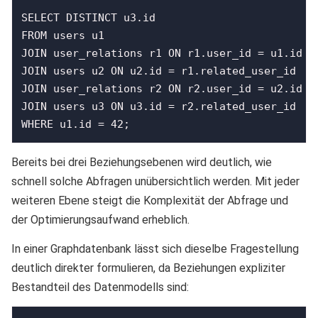
SELECT DISTINCT u3.id

FROM users u1

JOIN user_relations r1 ON r1.user_id = u1.id

JOIN users u2 ON u2.id = r1.related_user_id

JOIN user_relations r2 ON r2.user_id = u2.id

JOIN users u3 ON u3.id = r2.related_user_id

WHERE u1.id = 42;
Bereits bei drei Beziehungsebenen wird deutlich, wie
schnell solche Abfragen unübersichtlich werden. Mit jeder
weiteren Ebene steigt die Komplexität der Abfrage und
der Optimierungsaufwand erheblich.
In einer Graphdatenbank lässt sich dieselbe Fragestellung
deutlich direkter formulieren, da Beziehungen expliziter
Bestandteil des Datenmodells sind: