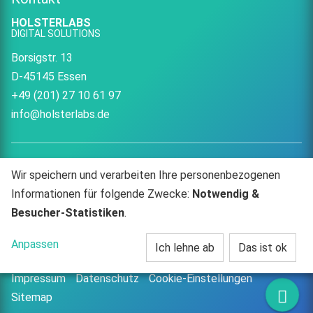
HOLSTERLABS
DIGITAL SOLUTIONS
Borsigstr. 13
D-45145 Essen
+49 (201) 27 10 61 97
info@holsterlabs.de
Wir speichern und verarbeiten Ihre personenbezogenen
HOLSTERLABS
HOLSTERLABS
Informationen für folgende Zwecke:
Notwendig &
Besucher-Statistiken
.
auf
auf
Anpassen
Ich lehne ab
Das ist ok
Facebook
Instagram
© HOLSTERLABS | Digital Solutions 2015-2026
Impressum
Datenschutz
Cookie-Einstellungen
Kont
Sitemap