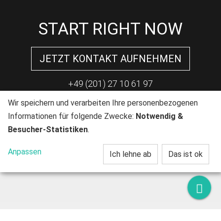
START RIGHT NOW
JETZT KONTAKT AUFNEHMEN
+49 (201) 27 10 61 97
Wir speichern und verarbeiten Ihre personenbezogenen
Informationen für folgende Zwecke:
Notwendig &
Besucher-Statistiken
.
Anpassen
Ich lehne ab
Das ist ok
Kont
Leistungen im Überblick