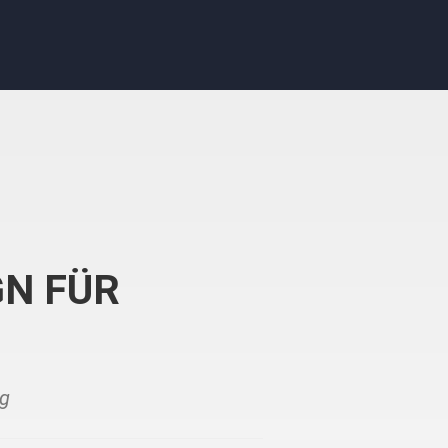
GN FÜR
lg