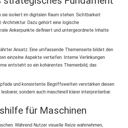
ls strategisches Fundament
sie isoliert im digitalen Raum stehen. Sichtbarkeit
t-Architektur. Dazu gehört eine logische
trale Ankerpunkte definiert und untergeordnete Inhalte
ewährter Ansatz: Eine umfassende Themenseite bildet den
iten einzelne Aspekte vertiefen. Interne Verlinkungen
eme entsteht so ein kohärentes Themenbild, das
spfade und konsistente Begriffswelten verstärken diesen
lesbarer, sondern auch maschinell klarer interpretierbar.
ishilfe für Maschinen
enschen. Während Nutzer visuelle Reize wahrnehmen,