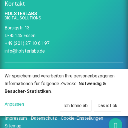
Kontakt
HOLSTERLABS
DIGITAL SOLUTIONS
Borsigstr. 13
D-45145 Essen
+49 (201) 27 10 61 97
info@holsterlabs.de
Wir speichern und verarbeiten Ihre personenbezogenen
HOLSTERLABS
HOLSTERLABS
Informationen für folgende Zwecke:
Notwendig &
Besucher-Statistiken
.
auf
auf
Anpassen
Ich lehne ab
Das ist ok
Facebook
Instagram
© HOLSTERLABS | Digital Solutions 2015-2026
Impressum
Datenschutz
Cookie-Einstellungen
Kont
Sitemap