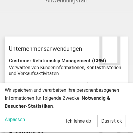
Anwendungsfall.
Unternehmensanwendungen
Customer Relationship Management (CRM)
Verwalten von Kundeninformationen, Kontakthistorien
und Verkaufsaktivitäten.
Enterprise Resource Planning (ERP)
Wir speichern und verarbeiten Ihre personenbezogenen
Koordinieren von Unternehmensressourcen, wie
Finanzen, Personalwesen, Lagerverwaltung und
Informationen für folgende Zwecke:
Notwendig &
Produktionsprozesse.
Besucher-Statistiken
.
Anpassen
Ich lehne ab
Das ist ok
E-Commerce