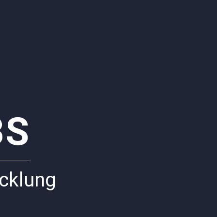
BS
icklung